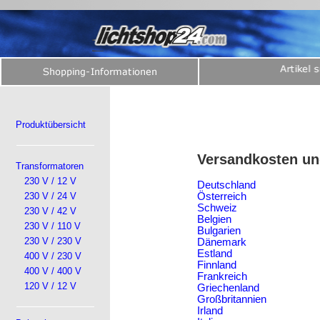
Produktübersicht
Versandkosten un
Transformatoren
230 V / 12 V
Deutschland
230 V / 24 V
Österreich
Schweiz
230 V / 42 V
Belgien
230 V / 110 V
Bulgarien
230 V / 230 V
Dänemark
Estland
400 V / 230 V
Finnland
400 V / 400 V
Frankreich
120 V / 12 V
Griechenland
Großbritannien
Irland