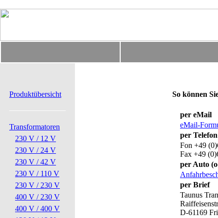
Produktübersicht
So können Sie 
per eMail
eMail-Formu
Transformatoren
per Telefo
230 V / 12 V
Fon +49 (0
230 V / 24 V
Fax +49 (0
230 V / 42 V
per Auto (
230 V / 110 V
Anfahrbesch
per Brief
230 V / 230 V
Taunus Tra
400 V / 230 V
Raiffeisenstr
400 V / 400 V
D-61169 Fr