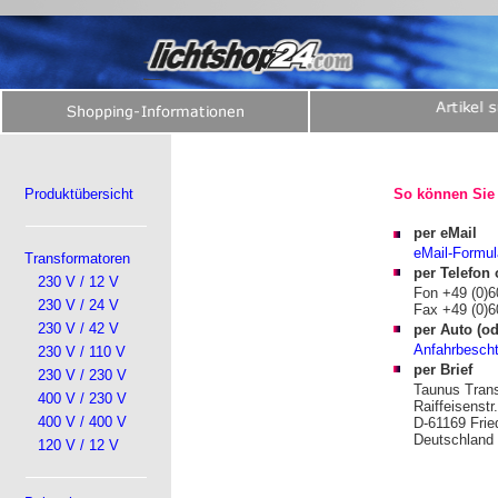
Produktübersicht
So können Sie 
per eMail
eMail-Formul
Transformatoren
per Telefon
230 V / 12 V
Fon +49 (0)6
230 V / 24 V
Fax +49 (0)6
230 V / 42 V
per Auto (o
Anfahrbescht
230 V / 110 V
per Brief
230 V / 230 V
Taunus Tran
400 V / 230 V
Raiffeisenstr
400 V / 400 V
D-61169 Frie
Deutschland
120 V / 12 V