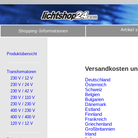
Produktübersicht
Versandkosten un
Transformatoren
230 V / 12 V
Deutschland
230 V / 24 V
Österreich
Schweiz
230 V / 42 V
Belgien
230 V / 110 V
Bulgarien
230 V / 230 V
Dänemark
Estland
400 V / 230 V
Finnland
400 V / 400 V
Frankreich
120 V / 12 V
Griechenland
Großbritannien
Irland