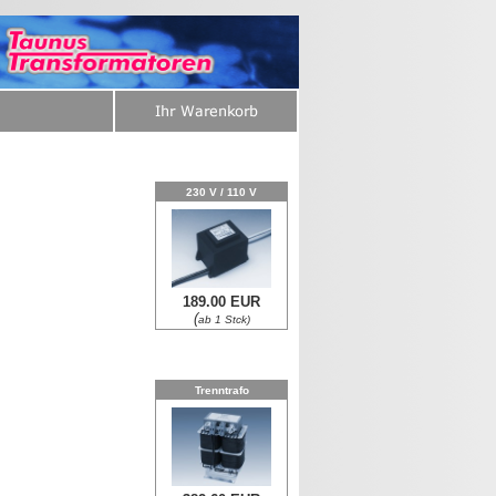
230 V / 110 V
189.00 EUR
(
ab 1 Stck)
Trenntrafo