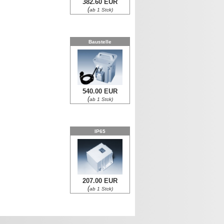
382.60 EUR
(
ab 1 Stck)
Baustelle
540.00 EUR
(
ab 1 Stck)
IP65
207.00 EUR
(
ab 1 Stck)