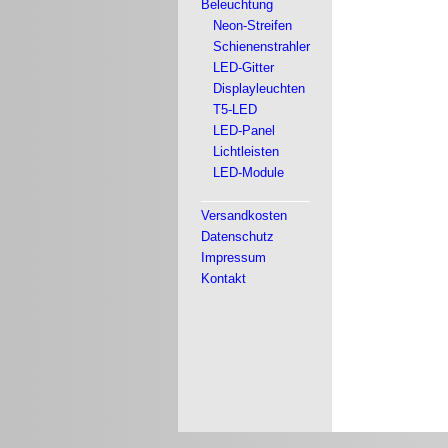
Beleuchtung
Neon-Streifen
Schienenstrahler
LED-Gitter
Displayleuchten
T5-LED
LED-Panel
Lichtleisten
LED-Module
Versandkosten
Datenschutz
Impressum
Kontakt