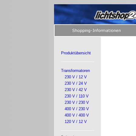
Produktübersicht
Transformatoren
230 V / 12 V
230 V / 24 V
230 V / 42 V
230 V / 110 V
230 V / 230 V
400 V / 230 V
400 V / 400 V
120 V / 12 V