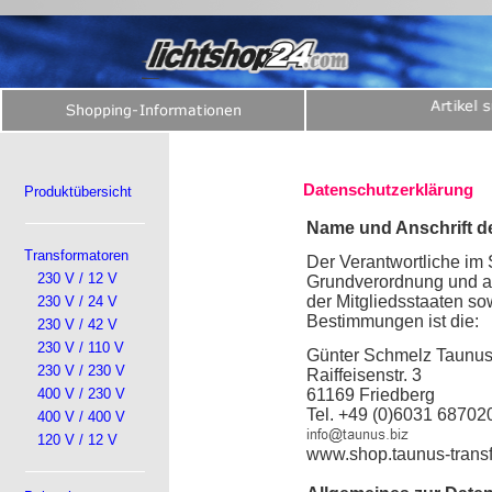
Datenschutzerklärung
Produktübersicht
Name und Anschrift d
Transformatoren
Der Verantwortliche im
230 V / 12 V
Grundverordnung und a
der Mitgliedsstaaten so
230 V / 24 V
Bestimmungen ist die:
230 V / 42 V
230 V / 110 V
Günter Schmelz Taunu
230 V / 230 V
Raiffeisenstr. 3
400 V / 230 V
61169 Friedberg
Tel. +49 (0)6031 68702
400 V / 400 V
120 V / 12 V
www.shop.taunus-trans