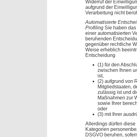
Widerruf der Einwilligu
aufgrund der Einwilligu
Verarbeitung nicht berüh
Automatisierte Entschei
Profiling
Sie haben das R
einer automatisierten Ve
beruhenden Entscheidun
gegenüber rechtliche Wi
Weise erheblich beeinträ
Entscheidung
(1) für den Abschl
zwischen Ihnen un
ist,
(2) aufgrund von 
Mitgliedstaaten, d
zulässig ist und 
Maßnahmen zur Wa
sowie Ihrer berech
oder
(3) mit Ihrer ausdr
Allerdings dürfen dies
Kategorien personenbez
DSGVO beruhen, sofern n