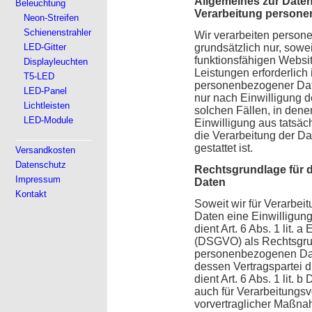
Allgemeines zur Date
Beleuchtung
Verarbeitung person
Neon-Streifen
Schienenstrahler
Wir verarbeiten person
LED-Gitter
grundsätzlich nur, sowei
funktionsfähigen Websit
Displayleuchten
Leistungen erforderlich 
T5-LED
personenbezogener Date
LED-Panel
nur nach Einwilligung d
Lichtleisten
solchen Fällen, in dene
LED-Module
Einwilligung aus tatsäc
die Verarbeitung der Da
gestattet ist.
Versandkosten
Datenschutz
Rechtsgrundlage für 
Impressum
Daten
Kontakt
Soweit wir für Verarbe
Daten eine Einwilligung
dient Art. 6 Abs. 1 lit
(DSGVO) als Rechtsgrun
personenbezogenen Date
dessen Vertragspartei die
dient Art. 6 Abs. 1 lit.
auch für Verarbeitungs
vorvertraglicher Maßnah