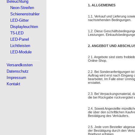
Beleuchtung
1. ALLGEMEINES
Neon-Streifen
Schienenstrahler
1.1. Verkauf und Lieferung sowi
LED-Gitter
nachstehenden Bedingungen.
Displayleuchten
1.2. Diese Geschäftsbedingungen
T5-LED
Leistungen. Einkaufsbedingunge
LED-Panel
Lichtleisten
2. ANGEBOT UND ABSCHLU
LED-Module
2 1. Angebote sind stets freiblei
Online-Shop.
Versandkosten
Datenschutz
2.2. Bei Sonderanfertigungen i
Auftrag wird erst nach Eingang
Impressum
bearbeitet. Im Falle einer Unmög
erstattet.
Kontakt
2.3. Bei Verpackungsmaterial, da
die bei Rückgabe rückvergütet w
2.4. Soweit Angestellte mündli
die über den schriftlichen Kaufv
Bestätigung des Verkäufers.
2.5. Jede vom Besteller abgesa
der Bestätigung durch den Verkä
Briefpost erfolgen.