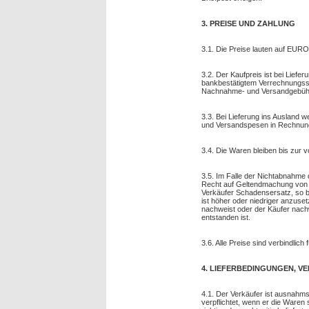
3. PREISE UND ZAHLUNG
3.1. Die Preise lauten auf EURO
3.2. Der Kaufpreis ist bei Lie
bankbestätigtem Verrechnungssc
Nachnahme- und Versandgebühr
3.3. Bei Lieferung ins Ausland w
und Versandspesen in Rechnung 
3.4. Die Waren bleiben bis zur 
3.5. Im Falle der Nichtabnahme
Recht auf Geltendmachung von
Verkäufer Schadensersatz, so 
ist höher oder niedriger anzus
nachweist oder der Käufer nach
entstanden ist.
3.6. Alle Preise sind verbindlich
4. LIEFERBEDINGUNGEN, V
4.1. Der Verkäufer ist ausnahms
verpflichtet, wenn er die Waren 