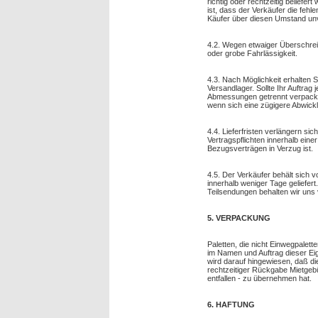
richtig oder rechtzeitig belief
ist, dass der Verkäufer die fehl
Käufer über diesen Umstand unve
4.2. Wegen etwaiger Überschreitu
oder grobe Fahrlässigkeit.
4.3. Nach Möglichkeit erhalten Si
Versandlager. Sollte Ihr Auftrag
Abmessungen getrennt verpackt
wenn sich eine zügigere Abwicklu
4.4. Lieferfristen verlängern si
Vertragspflichten innerhalb ei
Bezugsverträgen in Verzug ist.
4.5. Der Verkäufer behält sich v
innerhalb weniger Tage geliefert.
Teilsendungen behalten wir uns 
5. VERPACKUNG
Paletten, die nicht Einwegpalett
im Namen und Auftrag dieser Ei
wird darauf hingewiesen, daß die
rechtzeitiger Rückgabe Mietgebü
entfallen - zu übernehmen hat.
6. HAFTUNG