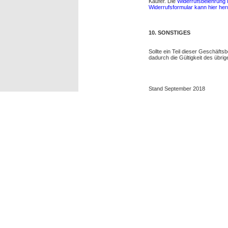
Käufer. Die
Widerrufsbelehrung 
Widerrufsformular kann hier he
10. SONSTIGES
Sollte ein Teil dieser Geschäft
dadurch die Gültigkeit des übrig
Stand September 2018