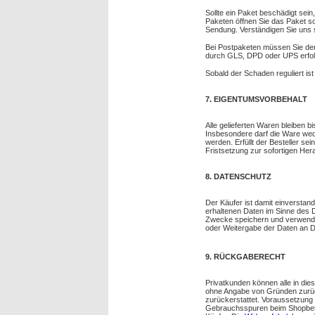
Sollte ein Paket beschädigt sein,
Paketen öffnen Sie das Paket so
Sendung. Verständigen Sie uns so
Bei Postpaketen müssen Sie den
durch GLS, DPD oder UPS erfolg
Sobald der Schaden reguliert is
7. EIGENTUMSVORBEHALT
Alle gelieferten Waren bleiben b
Insbesondere darf die Ware wed
werden. Erfüllt der Besteller sei
Fristsetzung zur sofortigen Her
8. DATENSCHUTZ
Der Käufer ist damit einverstan
erhaltenen Daten im Sinne des 
Zwecke speichern und verwende
oder Weitergabe der Daten an Dr
9. RÜCKGABERECHT
Privatkunden können alle in di
ohne Angabe von Gründen zurüc
zurückerstattet. Voraussetzung 
Gebrauchsspuren beim Shopbetre