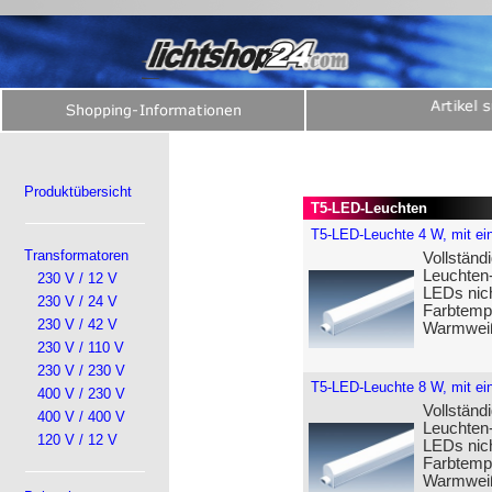
Produktübersicht
T5-LED-Leuchten
T5-LED-Leuchte 4 W, mit ein
Transformatoren
Vollständ
Leuchten-
230 V / 12 V
LEDs nicht
230 V / 24 V
Farbtempe
230 V / 42 V
Warmweiß)
230 V / 110 V
230 V / 230 V
T5-LED-Leuchte 8 W, mit ein
400 V / 230 V
Vollständ
400 V / 400 V
Leuchten-
120 V / 12 V
LEDs nicht
Farbtempe
Warmweiß)