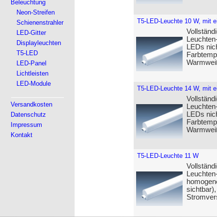
Beleuchtung
Neon-Streifen
T5-LED-Leuchte 10 W, mit ei
Schienenstrahler
Vollständ
LED-Gitter
Leuchten-
Displayleuchten
LEDs nicht
T5-LED
Farbtempe
Warmweiß)
LED-Panel
Lichtleisten
LED-Module
T5-LED-Leuchte 14 W, mit ei
Vollständ
Versandkosten
Leuchten-
LEDs nicht
Datenschutz
Farbtempe
Impressum
Warmweiß)
Kontakt
T5-LED-Leuchte 11 W
Vollständ
Leuchten
homogene
sichtbar),
Stromver