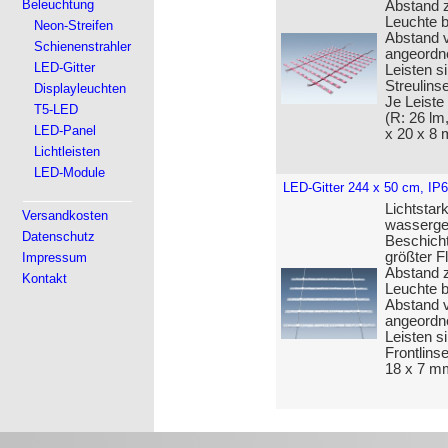
Beleuchtung
Abstand z
Leuchte b
Neon-Streifen
Abstand v
Schienenstrahler
angeordne
LED-Gitter
Leisten 
Streulins
Displayleuchten
Je Leiste
T5-LED
(R: 26 lm
LED-Panel
x 20 x 8
Lichtleisten
LED-Module
LED-Gitter 244 x 50 cm, IP
Lichtstar
Versandkosten
wasserges
Datenschutz
Beschicht
größter F
Impressum
Abstand z
Kontakt
Leuchte b
Abstand v
angeordne
Leisten s
Frontlins
18 x 7 m