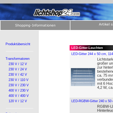
Produktübersicht
LED-Gitter-Leuchten
LED-Gitter 244 x 50 cm, 11
Transformatoren
Lichtstar
großer un
230 V / 12 V
zur hinte
230 V / 24 V
bestehend
230 V / 42 V
ca. 75 mm
verbunden
230 V / 110 V
mit 6 Hoc
230 V / 230 V
4,2 W, ca
400 V / 230 V
400 V / 400 V
120 V / 12 V
LED-RGBW-Gitter 240 x 50
RGBW-LED
Hinterleu