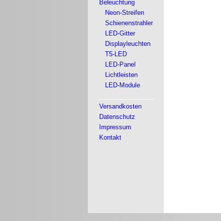
Beleuchtung
Neon-Streifen
Schienenstrahler
LED-Gitter
Displayleuchten
T5-LED
LED-Panel
Lichtleisten
LED-Module
Versandkosten
Datenschutz
Impressum
Kontakt