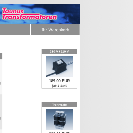
230 V / 110 V
189.00 EUR
g
(
ab 1 Stck)
0
Trenntrafo
g
0