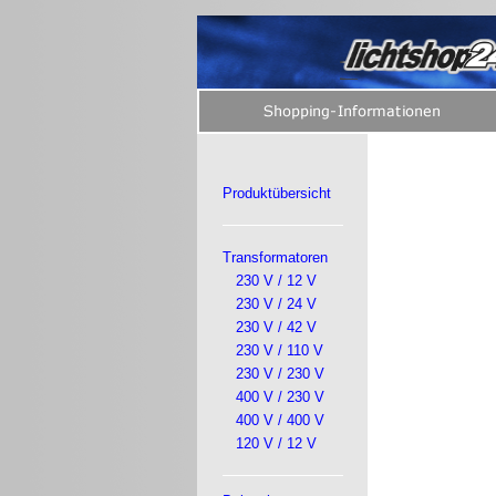
Produktübersicht
Transformatoren
230 V / 12 V
230 V / 24 V
230 V / 42 V
230 V / 110 V
230 V / 230 V
400 V / 230 V
400 V / 400 V
120 V / 12 V