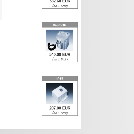
382.60 EUR
(
ab 1 Stck)
0
Baustelle
540.00 EUR
(
ab 1 Stck)
IP65
207.00 EUR
(
ab 1 Stck)