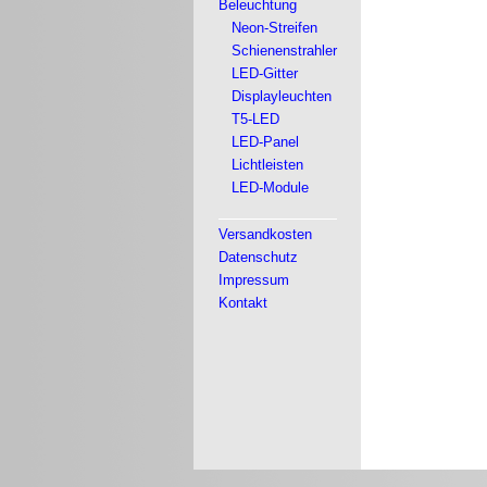
Beleuchtung
Neon-Streifen
Schienenstrahler
LED-Gitter
Displayleuchten
T5-LED
LED-Panel
Lichtleisten
LED-Module
Versandkosten
Datenschutz
Impressum
Kontakt