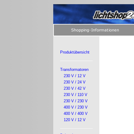
Produktübersicht
Transformatoren
230 V / 12 V
230 V / 24 V
230 V / 42 V
230 V / 110 V
230 V / 230 V
400 V / 230 V
400 V / 400 V
120 V / 12 V