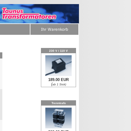
230 V / 110 V
189.00 EUR
0
(
ab 1 Stck)
Trenntrafo
0