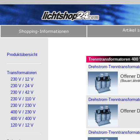
Produktübersicht
Trenntransformatoren 400 
Drehstrom-Trenntransformato
Transformatoren
Offener 
230 V / 12 V
(Bauart ähnli
230 V / 24 V
230 V / 42 V
230 V / 110 V
Drehstrom-Trenntransformat
230 V / 230 V
Offener 
400 V / 230 V
400 V / 400 V
120 V / 12 V
Drehstrom-Trenntransformat