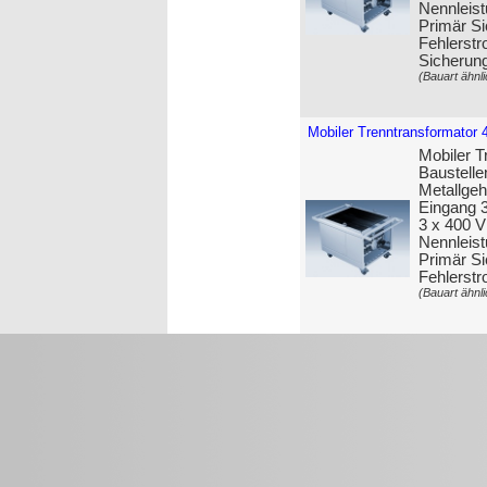
Nennleist
Primär Si
Fehlerstr
Sicherun
(Bauart ähnli
Mobiler Trenntransformator 
Mobiler T
Baustelle
Metall­ge
Eingang 
3 x 400 
Nennleist
Primär Si
Fehlerstr
(Bauart ähnli