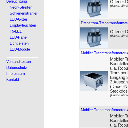
Beleuchtung
Offener 
(Bauart ähnli
Neon-Streifen
Schienenstrahler
LED-Gitter
Drehstrom-Trenntransformat
Displayleuchten
T5-LED
Offener 
(Bauart ähnli
LED-Panel
Lichtleisten
LED-Module
Mobiler Trenntransformator 
Mobiler T
Versandkosten
Baustelle
Datenschutz
u.a. Robu
Transport
Impressum
Eingang 3
Kontakt
3 Ausgän
(Dauer-Ne
Steckdos
(Bauart ähnli
Mobiler Trenntransformator 
Mobiler T
Baustelle
u.a. Robu