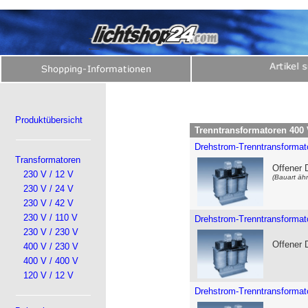
Produktübersicht
Trenntransformatoren 400 
Drehstrom-Trenntransformato
Transformatoren
Offener 
230 V / 12 V
(Bauart ähn
230 V / 24 V
230 V / 42 V
230 V / 110 V
Drehstrom-Trenntransformat
230 V / 230 V
Offener 
400 V / 230 V
400 V / 400 V
120 V / 12 V
Drehstrom-Trenntransformat