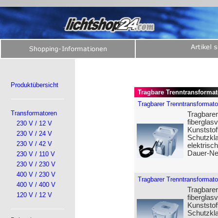
Produktübersicht
Tragbare Trenntransformat
Tragbarer Trenntransformato
Transformatoren
Tragbarer
fiberglas
230 V / 12 V
Kunststof
230 V / 24 V
Schutzkla
230 V / 42 V
elektrisc
Dauer-Ne
230 V / 110 V
230 V / 230 V
400 V / 230 V
Tragbarer Trenntransformato
400 V / 400 V
Tragbarer
120 V / 12 V
fiberglas
Kunststof
Schutzkla