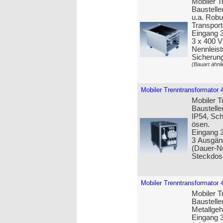
Mobiler T
Baustelle
u.a. Robu
Transport
Eingang 
3 x 400 
Nennleist
Sicherun
(Bauart ähnli
Mobiler Trenntransformator 
Mobiler T
Baustelle
IP54, Sch
ösen.
Eingang 3
3 Ausgän
(Dauer-Ne
Steckdos
Mobiler Trenntransformator 
Mobiler T
Baustelle
Metall­ge
Eingang 3