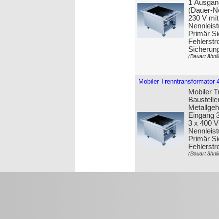
1 Ausgan
(Dauer-Ne
230 V mit
Nennleist
Primär Si
Fehlerstr
Sicherun
(Bauart ähnli
Mobiler Trenntransformator 
Mobiler T
Baustelle
Metall­ge
Eingang 
3 x 400 
Nennleist
Primär Si
Fehlerstr
(Bauart ähnli