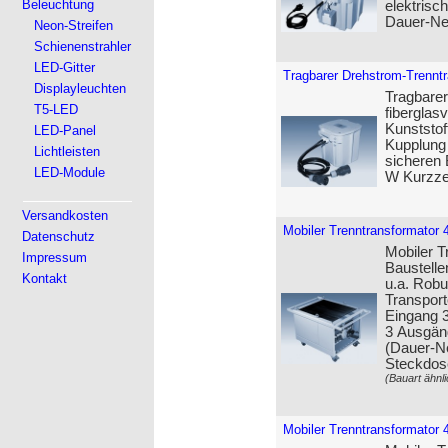
Beleuchtung
elektrisc
Dauer-Ne
Neon-Streifen
Schienenstrahler
LED-Gitter
Tragbarer Drehstrom-Trenntr
Displayleuchten
Tragbarer
T5-LED
fiberglas
Kunststo
LED-Panel
Kupplung 
Lichtleisten
sicheren 
LED-Module
W Kurzzei
Versandkosten
Mobiler Trenntransformator 
Datenschutz
Mobiler T
Impressum
Baustelle
Kontakt
u.a. Robu
Transport
Eingang 3
3 Ausgän
(Dauer-Ne
Steckdos
(Bauart ähnli
Mobiler Trenntransformator 