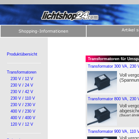
Produktübersicht
Transformatoren für Umsp
Transformator 300 VA, 230 
Transformatoren
Voll verg
230 V / 12 V
(Spannung
230 V / 24 V
230 V / 42 V
230 V / 110 V
Transformator 800 VA, 230 
230 V / 230 V
Voll verg
abgesiche
400 V / 230 V
(Bauart ähnli
400 V / 400 V
120 V / 12 V
Transformator 900 VA, 110 
Voll verg