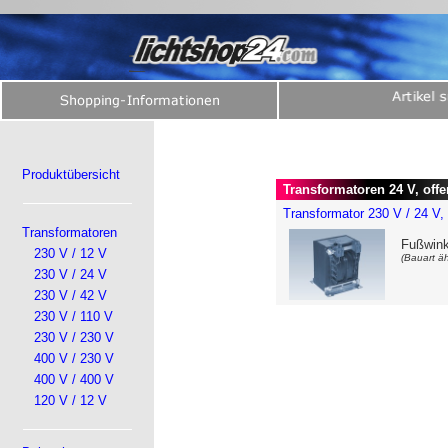
Produktübersicht
Transformatoren 24 V, offe
Transformator 230 V / 24 V,
Transformatoren
Fußwink
230 V / 12 V
(Bauart äh
230 V / 24 V
230 V / 42 V
230 V / 110 V
230 V / 230 V
400 V / 230 V
400 V / 400 V
120 V / 12 V