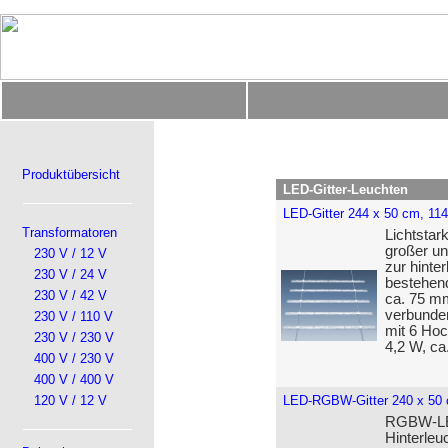
Produktübersicht
LED-Gitter-Leuchten
LED-Gitter 244 x 50 cm, 11
Transformatoren
Lichtstar
großer un
230 V / 12 V
zur hinte
230 V / 24 V
bestehend
230 V / 42 V
ca. 75 mm
verbunden
230 V / 110 V
mit 6 Hoc
230 V / 230 V
4,2 W, ca
400 V / 230 V
400 V / 400 V
120 V / 12 V
LED-RGBW-Gitter 240 x 50
RGBW-LED
Hinterleu