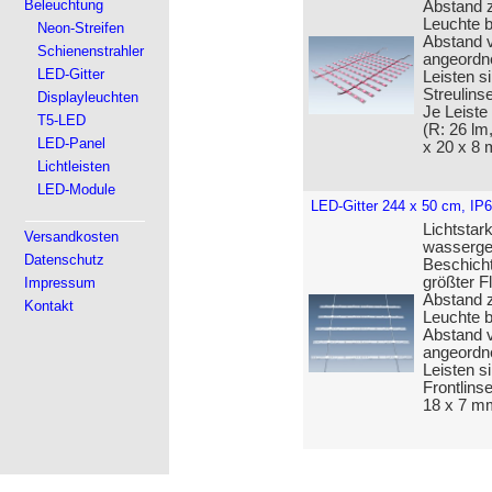
Beleuchtung
Abstand z
Leuchte b
Neon-Streifen
Abstand v
Schienenstrahler
angeordne
LED-Gitter
Leisten 
Streulins
Displayleuchten
Je Leiste
T5-LED
(R: 26 lm
LED-Panel
x 20 x 8
Lichtleisten
LED-Module
LED-Gitter 244 x 50 cm, IP
Lichtstar
Versandkosten
wasserges
Datenschutz
Beschicht
größter F
Impressum
Abstand z
Kontakt
Leuchte b
Abstand v
angeordne
Leisten s
Frontlins
18 x 7 m