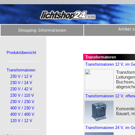
Produktübersicht
Transformatoren
Transformatoren 12 V, im G
Transformatoren
Transform
230 V / 12 V
Leitunge
Buchsen, 
230 V / 24 V
abgesiche
230 V / 42 V
230 V / 110 V
Transformatoren 12 V, offen
230 V / 230 V
400 V / 230 V
Konventio
Bauart, 
400 V / 400 V
120 V / 12 V
Transformatoren 24 V, im G