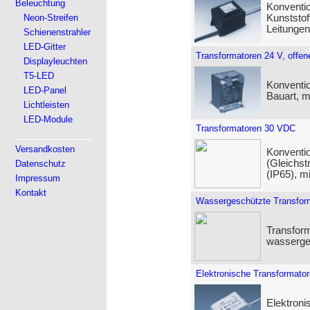
Beleuchtung
Konventio
Neon-Streifen
Kunststo
Leitungen
Schienenstrahler
LED-Gitter
Transformatoren 24 V, offen
Displayleuchten
T5-LED
Konventio
LED-Panel
Bauart, 
Lichtleisten
LED-Module
Transformatoren 30 VDC
Versandkosten
Konventio
(Gleichs
Datenschutz
(IP65), 
Impressum
Kontakt
Wassergeschützte Transfor
Transform
wasserge
Elektronische Transformato
Elektroni