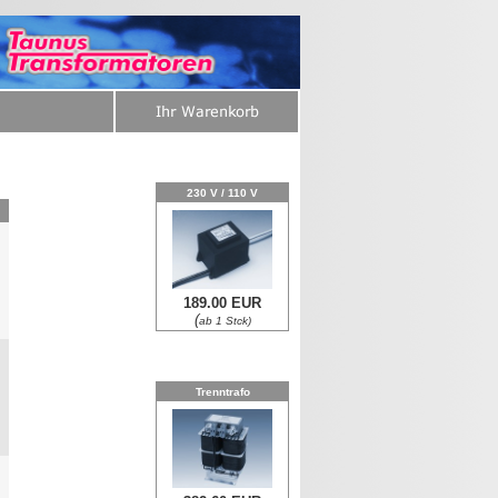
230 V / 110 V
189.00 EUR
0
(
ab 1 Stck)
Trenntrafo
0