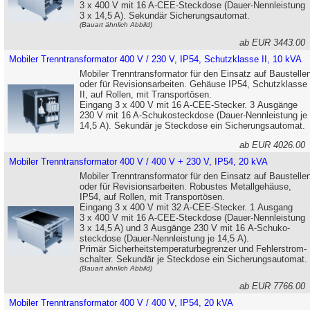
3 x 400 V mit 16 A-CEE-Steckdose (Dauer-Nennleistung
3 x 14,5 A). Sekundär Sicherungsautomat.
(Bauart ähnlich Abbild)
ab EUR 3443.0
Mobiler Trenntransformator 400 V / 230 V, IP54, Schutzklasse II, 10 kVA
Mobiler Trenntransformator für den Einsatz auf Baustelle
oder für Revisions­arbeiten. Gehäuse IP54, Schutzklasse
II, auf Rollen, mit Transport­ösen.
Eingang 3 x 400 V mit 16 A-CEE-Stecker. 3 Ausgänge
230 V mit 16 A-Schuko­steckdose (Dauer-Nennleistung je
14,5 A). Sekundär je Steckdose ein Sicherungsautomat.
ab EUR 4026.0
Mobiler Trenntransformator 400 V / 400 V + 230 V, IP54, 20 kVA
Mobiler Trenntransformator für den Einsatz auf Baustelle
oder für Revisions­arbeiten. Robustes Metall­gehäuse,
IP54, auf Rollen, mit Transport­ösen.
Eingang 3 x 400 V mit 32 A-CEE-Stecker. 1 Ausgang
3 x 400 V mit 16 A-CEE-Steckdose (Dauer-Nennleistung
3 x 14,5 A) und 3 Ausgänge 230 V mit 16 A-Schuko­
steckdose (Dauer-Nennleistung je 14,5 A).
Primär Sicherheits­temperatur­begrenzer und Fehlerstrom­
schalter. Sekundär je Steckdose ein Sicherungsautomat.
(Bauart ähnlich Abbild)
ab EUR 7766.0
Mobiler Trenntransformator 400 V / 400 V, IP54, 20 kVA