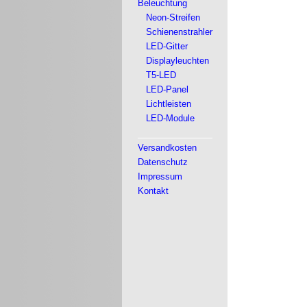
Beleuchtung
Neon-Streifen
Schienenstrahler
LED-Gitter
Displayleuchten
T5-LED
LED-Panel
Lichtleisten
LED-Module
Versandkosten
Datenschutz
Impressum
Kontakt