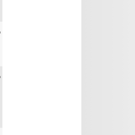
0
n
0
n
0