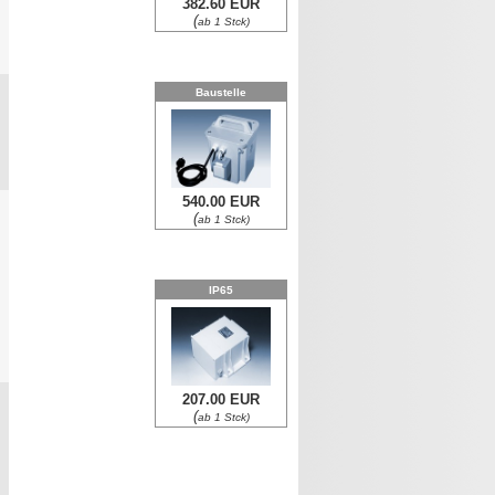
382.60 EUR
(
ab 1 Stck)
0
Baustelle
0
540.00 EUR
(
ab 1 Stck)
IP65
0
207.00 EUR
(
ab 1 Stck)