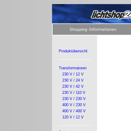
Produktübersicht
Transformatoren
230 V / 12 V
230 V / 24 V
230 V / 42 V
230 V / 110 V
230 V / 230 V
400 V / 230 V
400 V / 400 V
120 V / 12 V