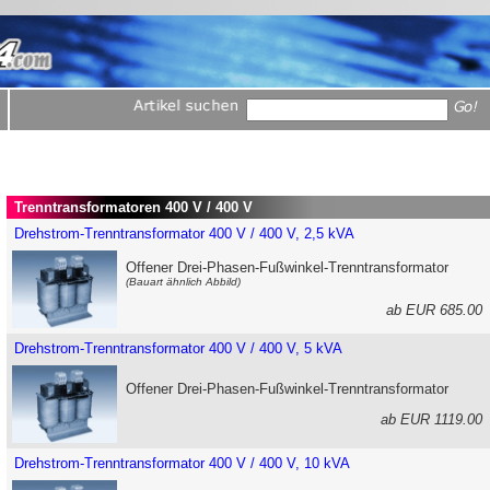
Trenntransformatoren 400 V / 400 V
Drehstrom-Trenntransformator 400 V / 400 V, 2,5 kVA
Offener Drei-Phasen-Fußwinkel-Trenntransformator
(Bauart ähnlich Abbild)
ab EUR 685.0
Drehstrom-Trenntransformator 400 V / 400 V, 5 kVA
Offener Drei-Phasen-Fußwinkel-Trenntransformator
ab EUR 1119.0
Drehstrom-Trenntransformator 400 V / 400 V, 10 kVA