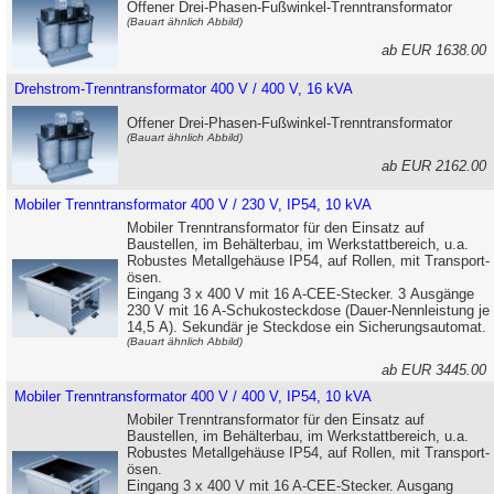
Offener Drei-Phasen-Fußwinkel-Trenntransformator
(Bauart ähnlich Abbild)
ab EUR 1638.0
Drehstrom-Trenntransformator 400 V / 400 V, 16 kVA
Offener Drei-Phasen-Fußwinkel-Trenntransformator
(Bauart ähnlich Abbild)
ab EUR 2162.0
Mobiler Trenntransformator 400 V / 230 V, IP54, 10 kVA
Mobiler Trenntransformator für den Einsatz auf
Baustellen, im Behälter­bau, im Werkstatt­bereich, u.a.
Robustes Metallgehäuse IP54, auf Rollen, mit Transport­
ösen.
Eingang 3 x 400 V mit 16 A-CEE-Stecker. 3 Ausgänge
230 V mit 16 A-Schuko­steckdose (Dauer-Nennleistung je
14,5 A). Sekundär je Steckdose ein Sicherungsautomat.
(Bauart ähnlich Abbild)
ab EUR 3445.0
Mobiler Trenntransformator 400 V / 400 V, IP54, 10 kVA
Mobiler Trenntransformator für den Einsatz auf
Baustellen, im Behälter­bau, im Werkstatt­bereich, u.a.
Robustes Metallgehäuse IP54, auf Rollen, mit Transport­
ösen.
Eingang 3 x 400 V mit 16 A-CEE-Stecker. Ausgang