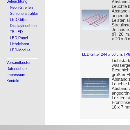
Beleuchtung
Abstand z
Leuchte b
Neon-Streifen
Abstand v
Schienenstrahler
angeordne
LED-Gitter
Leisten 
Streulins
Displayleuchten
Je Leiste
T5-LED
(R: 26 lm
LED-Panel
x 20 x 8
Lichtleisten
LED-Module
LED-Gitter 244 x 50 cm, IP
Lichtstar
Versandkosten
wasserges
Datenschutz
Beschicht
größter F
Impressum
Abstand z
Kontakt
Leuchte b
Abstand v
angeordne
Leisten s
Frontlins
18 x 7 m