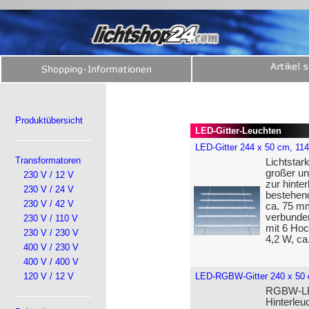
Produktübersicht
LED-Gitter-Leuchten
LED-Gitter 244 x 50 cm, 11
Transformatoren
Lichtstar
großer un
230 V / 12 V
zur hinte
230 V / 24 V
bestehend
230 V / 42 V
ca. 75 mm
verbunden
230 V / 110 V
mit 6 Hoc
230 V / 230 V
4,2 W, ca
400 V / 230 V
400 V / 400 V
120 V / 12 V
LED-RGBW-Gitter 240 x 50
RGBW-LED
Hinterleu