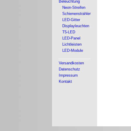
Beleuchtung
Neon-Streifen
Schienenstrahler
LED-Gitter
Displayleuchten
T5-LED
LED-Panel
Lichtleisten
LED-Module
Versandkosten
Datenschutz
Impressum
Kontakt