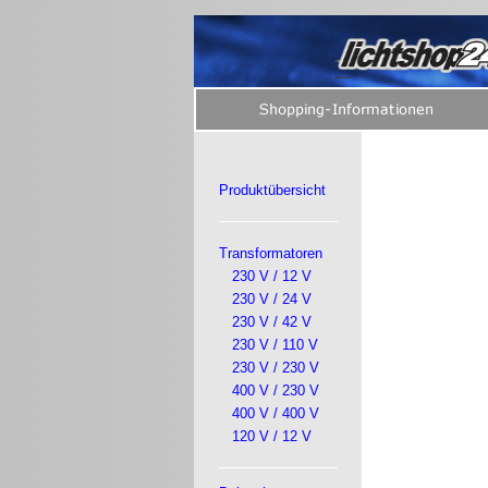
Produktübersicht
Transformatoren
230 V / 12 V
230 V / 24 V
230 V / 42 V
230 V / 110 V
230 V / 230 V
400 V / 230 V
400 V / 400 V
120 V / 12 V