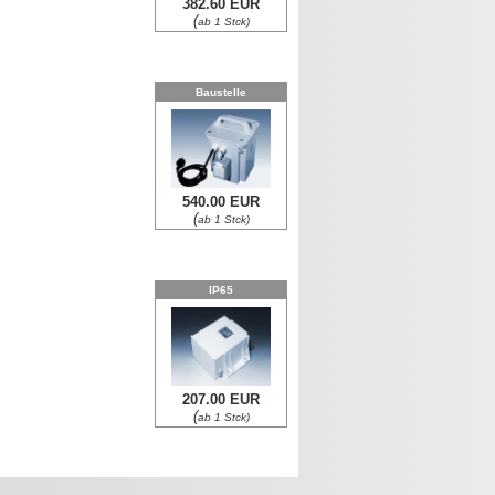
382.60 EUR
(
ab 1 Stck)
Baustelle
540.00 EUR
(
ab 1 Stck)
IP65
207.00 EUR
(
ab 1 Stck)