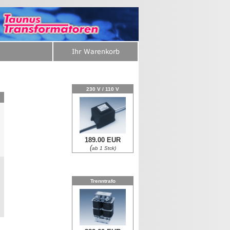
230 V / 110 V
189.00 EUR
(
ab 1 Stck)
0
Trenntrafo
0