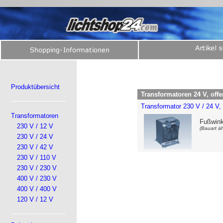
Produktübersicht
Transformatoren 24 V, offe
Transformator 230 V / 24 V,
Transformatoren
Fußwink
230 V / 12 V
(Bauart äh
230 V / 24 V
230 V / 42 V
230 V / 110 V
230 V / 230 V
400 V / 230 V
400 V / 400 V
120 V / 12 V