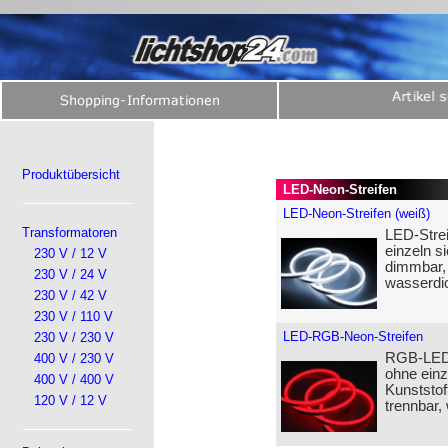
Produktübersicht
LED-Neon-Streifen
LED-Neon-Streifen (weiß)
Transformatoren
LED-Stre
einzeln si
230 V / 12 V
dimmbar, 
230 V / 24 V
wasserdi
230 V / 42 V
230 V / 110 V
LED-RGB-Neon-Streifen
230 V / 230 V
RGB-LED-
400 V / 230 V
ohne einz
400 V / 400 V
Kunststof
120 V / 12 V
trennbar,