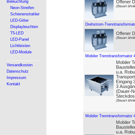
Beleuchtung
Offener 
(Bauart ähnli
Neon-Streifen
Schienenstrahler
LED-Gitter
Drehstrom-Trenntransformat
Displayleuchten
T5-LED
Offener 
(Bauart ähnli
LED-Panel
Lichtleisten
LED-Module
Mobiler Trenntransformator 
Mobiler T
Versandkosten
Baustelle
Datenschutz
u.a. Robu
Transport
Impressum
Eingang 3
Kontakt
3 Ausgän
(Dauer-Ne
Steckdos
(Bauart ähnli
Mobiler Trenntransformator 
Mobiler T
Baustelle
u.a. Robu