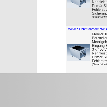
Nennleist
Primär Si
Fehlerstr
Sicherun
(Bauart ähnli
Mobiler Trenntransformator 
Mobiler T
Baustelle
Metall­ge
Eingang 
3 x 400 
Nennleist
Primär Si
Fehlerstr
(Bauart ähnli