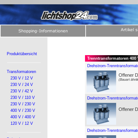
Produktübersicht
Trenntransformatoren 400 
Drehstrom-Trenntransformato
Transformatoren
Offener 
230 V / 12 V
(Bauart ähnli
230 V / 24 V
230 V / 42 V
230 V / 110 V
Drehstrom-Trenntransformat
230 V / 230 V
Offener 
400 V / 230 V
400 V / 400 V
120 V / 12 V
Drehstrom-Trenntransformat