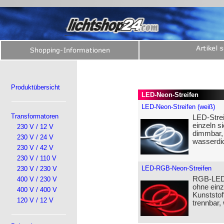
Produktübersicht
LED-Neon-Streifen
LED-Neon-Streifen (weiß)
Transformatoren
LED-Stre
einzeln si
230 V / 12 V
dimmbar, 
230 V / 24 V
wasserdi
230 V / 42 V
230 V / 110 V
LED-RGB-Neon-Streifen
230 V / 230 V
RGB-LED-
400 V / 230 V
ohne einz
400 V / 400 V
Kunststof
120 V / 12 V
trennbar,