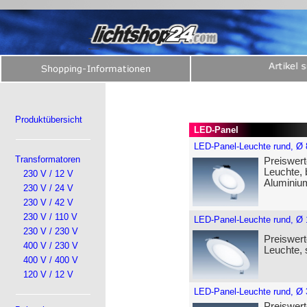
Produktübersicht
LED-Panel
LED-Panel-Leuchte rund, Ø
Transformatoren
Preiswert
Leuchte, 
230 V / 12 V
Aluminiu
230 V / 24 V
230 V / 42 V
230 V / 110 V
LED-Panel-Leuchte rund, Ø
230 V / 230 V
Preiswert
400 V / 230 V
Leuchte,
400 V / 400 V
120 V / 12 V
LED-Panel-Leuchte rund, Ø
Preiswert