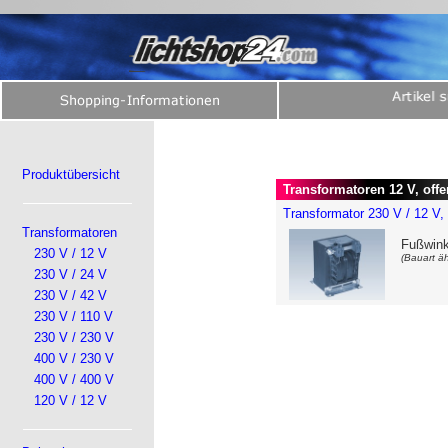
Produktübersicht
Transformatoren 12 V, offe
Transformator 230 V / 12 V,
Transformatoren
Fußwink
230 V / 12 V
(Bauart äh
230 V / 24 V
230 V / 42 V
230 V / 110 V
230 V / 230 V
400 V / 230 V
400 V / 400 V
120 V / 12 V