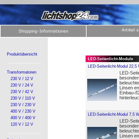
Produktübersicht
LED-Seitenlicht-Module
LED-Seitenlicht-Modul 22,5
Transformatoren
LED-Seit
besonders
230 V / 12 V
beleuchte
230 V / 24 V
Linsen er
230 V / 42 V
Einbau-/D
hinterleu
230 V / 110 V
230 V / 230 V
400 V / 230 V
LED-Seitenlicht-Modul 7,5 
400 V / 400 V
LED-Seit
120 V / 12 V
besonders
beleuchte
Linsen er