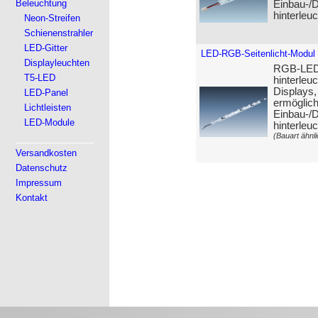
Beleuchtung
Einbau-/D
hinterleu
Neon-Streifen
Schienenstrahler
LED-Gitter
LED-RGB-Seitenlicht-Modul
Displayleuchten
RGB-LED-S
T5-LED
hinterleuc
Displays,
LED-Panel
ermöglic
Lichtleisten
Einbau-/D
LED-Module
hinterleu
(Bauart ähnli
Versandkosten
Datenschutz
Impressum
Kontakt