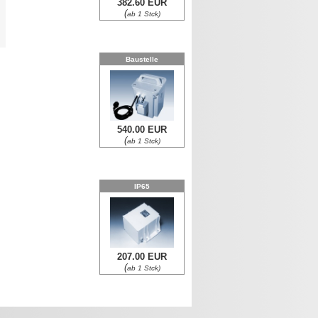
382.60 EUR
(
ab 1 Stck)
0
Baustelle
540.00 EUR
(
ab 1 Stck)
IP65
207.00 EUR
(
ab 1 Stck)