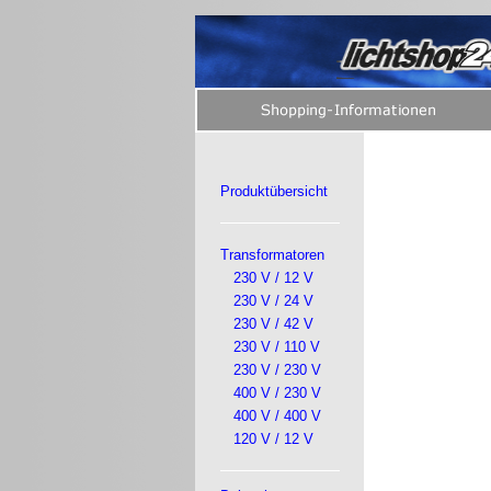
Produktübersicht
Transformatoren
230 V / 12 V
230 V / 24 V
230 V / 42 V
230 V / 110 V
230 V / 230 V
400 V / 230 V
400 V / 400 V
120 V / 12 V