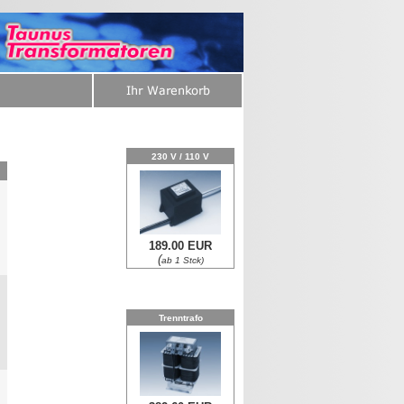
230 V / 110 V
189.00 EUR
0
(
ab 1 Stck)
Trenntrafo
0