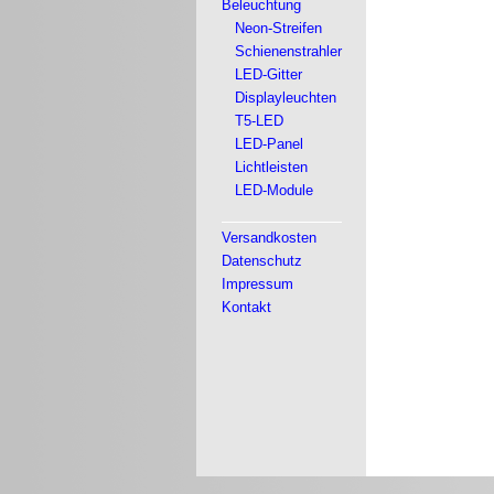
Beleuchtung
Neon-Streifen
Schienenstrahler
LED-Gitter
Displayleuchten
T5-LED
LED-Panel
Lichtleisten
LED-Module
Versandkosten
Datenschutz
Impressum
Kontakt