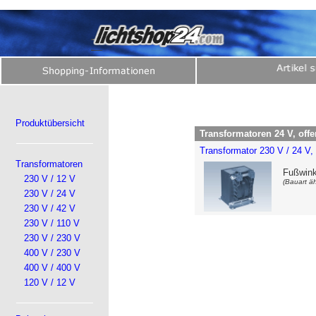
Produktübersicht
Transformatoren 24 V, offe
Transformator 230 V / 24 V,
Transformatoren
Fußwink
230 V / 12 V
(Bauart äh
230 V / 24 V
230 V / 42 V
230 V / 110 V
230 V / 230 V
400 V / 230 V
400 V / 400 V
120 V / 12 V