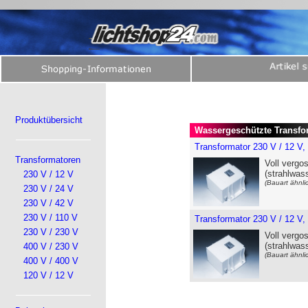
Produktübersicht
Wassergeschützte Transfor
Transformator 230 V / 12 V,
Transformatoren
Voll vergo
(strahlwas
230 V / 12 V
(Bauart ähnli
230 V / 24 V
230 V / 42 V
230 V / 110 V
Transformator 230 V / 12 V,
230 V / 230 V
Voll vergo
(strahlwas
400 V / 230 V
(Bauart ähnli
400 V / 400 V
120 V / 12 V