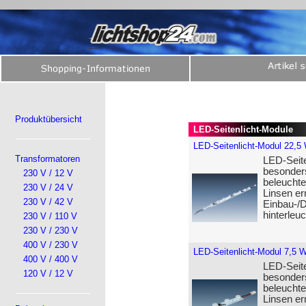
Produktübersicht
LED-Seitenlicht-Module
LED-Seitenlicht-Modul 22,5
Transformatoren
LED-Seit
besonders
230 V / 12 V
beleuchte
230 V / 24 V
Linsen er
230 V / 42 V
Einbau-/D
hinterleu
230 V / 110 V
230 V / 230 V
400 V / 230 V
LED-Seitenlicht-Modul 7,5 
400 V / 400 V
LED-Seit
120 V / 12 V
besonders
beleuchte
Linsen er