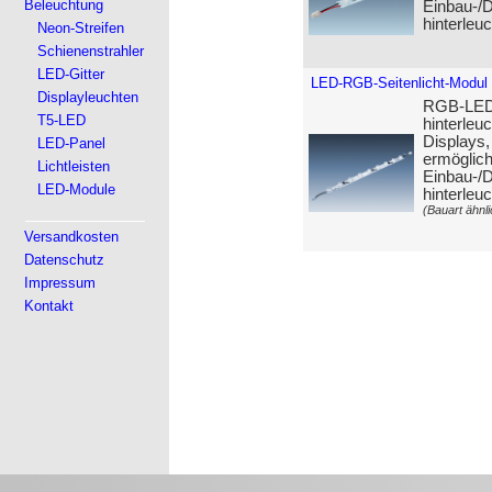
Beleuchtung
Einbau-/D
hinterleu
Neon-Streifen
Schienenstrahler
LED-Gitter
LED-RGB-Seitenlicht-Modul
Displayleuchten
RGB-LED-S
T5-LED
hinterleuc
Displays,
LED-Panel
ermöglic
Lichtleisten
Einbau-/D
LED-Module
hinterleu
(Bauart ähnli
Versandkosten
Datenschutz
Impressum
Kontakt