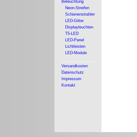
Beleuchtung
Neon-Streifen
Schienenstrahler
LED-Gitter
Displayleuchten
T5-LED
LED-Panel
Lichtleisten
LED-Module
Versandkosten
Datenschutz
Impressum
Kontakt