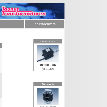
230 V / 110 V
189.00 EUR
0
(
ab 1 Stck)
Trenntrafo
0