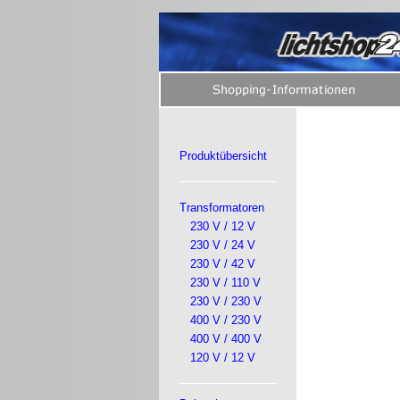
Produktübersicht
Transformatoren
230 V / 12 V
230 V / 24 V
230 V / 42 V
230 V / 110 V
230 V / 230 V
400 V / 230 V
400 V / 400 V
120 V / 12 V