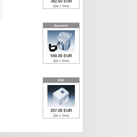
382.60 EUR
(
ab 1 Stck)
0
Baustelle
540.00 EUR
(
ab 1 Stck)
IP65
207.00 EUR
(
ab 1 Stck)