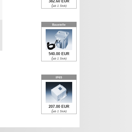
382.60 EUR
(
ab 1 Stck)
0
Baustelle
0
540.00 EUR
(
ab 1 Stck)
IP65
207.00 EUR
(
ab 1 Stck)