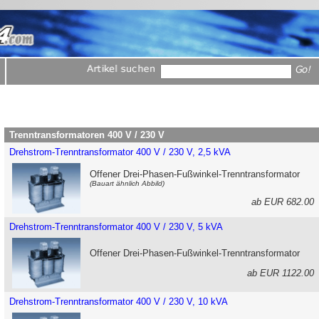
Trenntransformatoren 400 V / 230 V
Drehstrom-Trenntransformator 400 V / 230 V, 2,5 kVA
Offener Drei-Phasen-Fußwinkel-Trenntransformator
(Bauart ähnlich Abbild)
ab EUR 682.0
Drehstrom-Trenntransformator 400 V / 230 V, 5 kVA
Offener Drei-Phasen-Fußwinkel-Trenntransformator
ab EUR 1122.0
Drehstrom-Trenntransformator 400 V / 230 V, 10 kVA