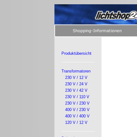
Produktübersicht
Transformatoren
230 V / 12 V
230 V / 24 V
230 V / 42 V
230 V / 110 V
230 V / 230 V
400 V / 230 V
400 V / 400 V
120 V / 12 V