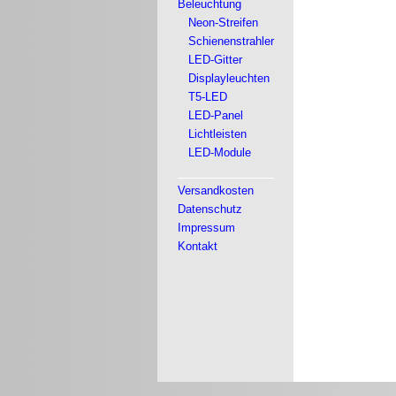
Beleuchtung
Neon-Streifen
Schienenstrahler
LED-Gitter
Displayleuchten
T5-LED
LED-Panel
Lichtleisten
LED-Module
Versandkosten
Datenschutz
Impressum
Kontakt