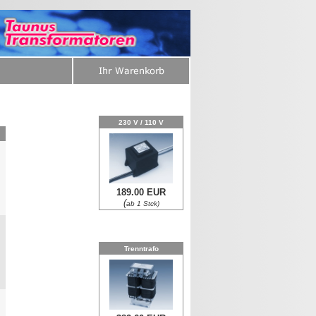
230 V / 110 V
189.00 EUR
0
(
ab 1 Stck)
Trenntrafo
0