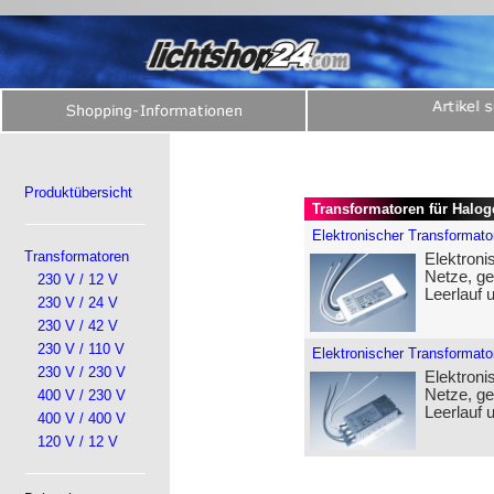
Produktübersicht
Transformatoren für Haloge
Elektronischer Transformato
Transformatoren
Elektroni
Netze, ge
230 V / 12 V
Leerlauf 
230 V / 24 V
230 V / 42 V
230 V / 110 V
Elektronischer Transformato
230 V / 230 V
Elektroni
Netze, ge
400 V / 230 V
Leerlauf 
400 V / 400 V
120 V / 12 V