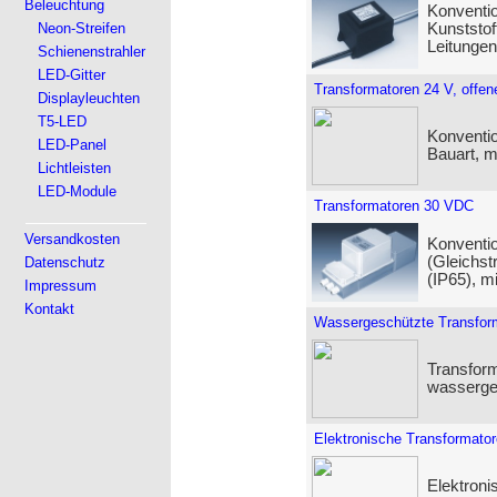
Beleuchtung
Konventio
Neon-Streifen
Kunststo
Leitungen
Schienenstrahler
LED-Gitter
Transformatoren 24 V, offen
Displayleuchten
T5-LED
Konventio
LED-Panel
Bauart, 
Lichtleisten
LED-Module
Transformatoren 30 VDC
Versandkosten
Konventio
(Gleichs
Datenschutz
(IP65), 
Impressum
Kontakt
Wassergeschützte Transfor
Transform
wasserge
Elektronische Transformato
Elektroni