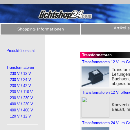
Produktübersicht
Transformatoren
Transformatoren 12 V, im G
Transformatoren
Transform
230 V / 12 V
Leitunge
Buchsen, 
230 V / 24 V
abgesiche
230 V / 42 V
230 V / 110 V
Transformatoren 12 V, offen
230 V / 230 V
400 V / 230 V
Konventio
Bauart, 
400 V / 400 V
120 V / 12 V
Transformatoren 24 V, im G