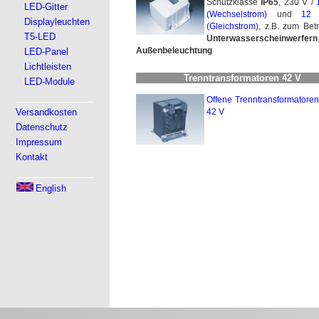
Schutzklasse
IP65
, 230 V /
LED-Gitter
(Wechselstrom)
und
12
Displayleuchten
(Gleichstrom)
, z.B. zum Bet
T5-LED
Unter­wasser­schein­wer­fern
Außenbeleuchtung
LED-Panel
Lichtleisten
Trenntransformatoren 42 V
LED-Module
Offene Trenntransformatoren
Versandkosten
42 V
Datenschutz
Impressum
Kontakt
English