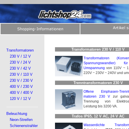
Transformatoren 230 V / 110 V
Transformatoren
230 V / 12 V
Transformatoren (Konve
230 V / 24 V
Spannungswandler) f
Umspannung
von 110V ~ 1
230 V / 42 V
220V ~ 230V ~ 240V und um
230 V / 110 V
230 V / 230 V
Trenntransformatoren 230 V
400 V / 230 V
Offene Einphasen-Trenntra
400 V / 400 V
matoren 230 V
zur galva
120 V / 12 V
Trennung von Elektroan
Leistung bis 3200 VA.
Beleuchtung
Trafos IP65, 12 V AC, 24 V AC
Neon-Streifen
Wasserdichte Transform
Schienenstrahler