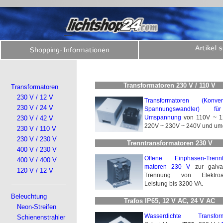
Transformatoren 230 V / 110 V
Transformatoren
230 V / 12 V
Transformatoren (Konve
230 V / 24 V
Spannungswandler) f
Umspannung
von 110V ~ 1
230 V / 42 V
220V ~ 230V ~ 240V und um
230 V / 110 V
230 V / 230 V
Trenntransformatoren 230 V
400 V / 230 V
Offene Einphasen-Trenntra
400 V / 400 V
matoren 230 V
zur galva
120 V / 12 V
Trennung von Elektroan
Leistung bis 3200 VA.
Beleuchtung
Trafos IP65, 12 V AC, 24 V AC
Neon-Streifen
Wasserdichte Transform
Schienenstrahler