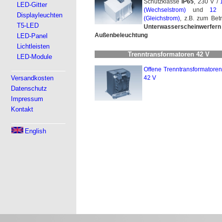
Schutzklasse
IP65
, 230 V /
LED-Gitter
(Wechselstrom)
und
12
Displayleuchten
(Gleichstrom)
, z.B. zum Bet
T5-LED
Unter­wasser­schein­wer­fern
Außenbeleuchtung
LED-Panel
Lichtleisten
Trenntransformatoren 42 V
LED-Module
Offene Trenntransformatoren
Versandkosten
42 V
Datenschutz
Impressum
Kontakt
English