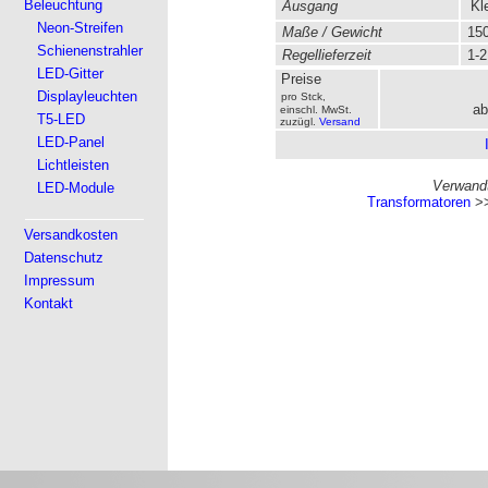
Beleuchtung
Ausgang
Kl
Neon-Streifen
Maße / Gewicht
150
Schienenstrahler
Regellieferzeit
1-2
LED-Gitter
Preise
Displayleuchten
pro Stck,
ab
einschl. MwSt.
T5-LED
zuzügl.
Versand
LED-Panel
Lichtleisten
Verwandt
LED-Module
Transformatoren
>
Versandkosten
Datenschutz
Impressum
Kontakt