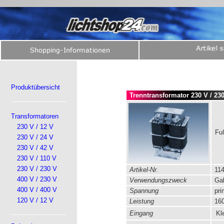
Produktübersicht
Trenntransformator 230 V / 23
Transformatoren
230 V / 12 V
Fu
230 V / 24 V
230 V / 42 V
230 V / 110 V
230 V / 230 V
Artikel-Nr.
114
400 V / 230 V
Verwendungszweck
Gal
400 V / 400 V
Spannung
pri
120 V / 12 V
Leistung
160
Eingang
Kl