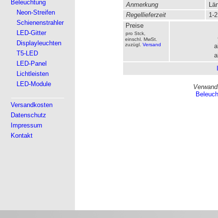
Beleuchtung
Anmerkung
Län
Neon-Streifen
Regellieferzeit
1-2
Schienenstrahler
Preise
LED-Gitter
pro Stck,
einschl. MwSt.
Displayleuchten
zuzügl.
Versand
a
T5-LED
a
LED-Panel
Lichtleisten
LED-Module
Verwandt
Beleuc
Versandkosten
Datenschutz
Impressum
Kontakt