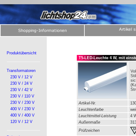
Produktübersicht
T5-LED-Leuchte 4 W, mit einst
Transformatoren
Vo
St
230 V / 12 V
sic
230 V / 24 V
(Ka
St
230 V / 42 V
230 V / 110 V
230 V / 230 V
Artikel-Nr.
130
400 V / 230 V
Leuchtenfarbe
we
400 V / 400 V
Leuchtmittel-Leistung
4
120 V / 12 V
Außenmaße
313
Prüfzeichen