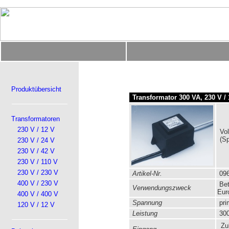
Produktübersicht
Transformator 300 VA, 230 V / 
Transformatoren
230 V / 12 V
Vol
(S
230 V / 24 V
230 V / 42 V
230 V / 110 V
230 V / 230 V
Artikel-Nr.
096
400 V / 230 V
Bet
Verwendungszweck
Eur
400 V / 400 V
Spannung
pri
120 V / 12 V
Leistung
300
Zul