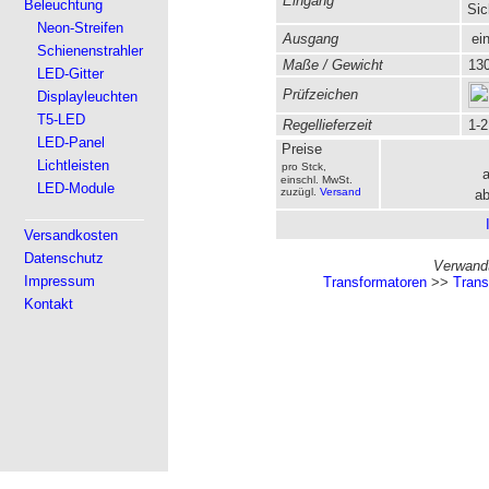
Eingang
Beleuchtung
Sic
Neon-Streifen
Ausgang
ein
Schienenstrahler
Maße / Gewicht
130
LED-Gitter
Prüfzeichen
Displayleuchten
T5-LED
Regellieferzeit
1-2
LED-Panel
Preise
Lichtleisten
pro Stck,
einschl. MwSt.
LED-Module
zuzügl.
Versand
ab
Versandkosten
Datenschutz
Verwandt
Impressum
Transformatoren
>>
Trans
Kontakt