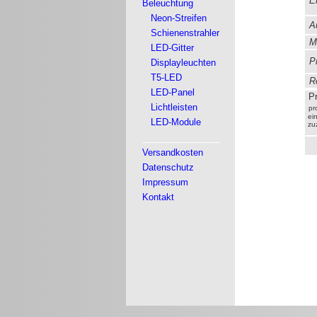
Ei
Beleuchtung
Neon-Streifen
A
Schienenstrahler
Ma
LED-Gitter
Pr
Displayleuchten
T5-LED
Re
LED-Panel
Pr
Lichtleisten
pr
ein
LED-Module
zu
Versandkosten
Datenschutz
Impressum
Kontakt