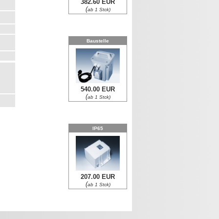
382.60 EUR
(
ab 1 Stck)
Baustelle
540.00 EUR
(
ab 1 Stck)
IP65
207.00 EUR
(
ab 1 Stck)