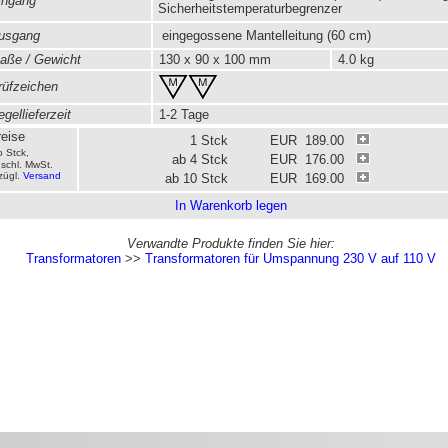
ngang
Sicherheitstemperaturbegrenzer
usgang
eingegossene Mantelleitung (60 cm)
ße / Gewicht
130 x 90 x 100 mm
4.0 kg
üfzeichen
gellieferzeit
1-2 Tage
eise
1 Stck
EUR 189.00
o Stck,
ab 4 Stck
EUR 176.00
schl. MwSt.
zügl.
Versand
ab 10 Stck
EUR 169.00
In Warenkorb legen
Verwandte Produkte finden Sie hier:
Transformatoren
>>
Transformatoren für Umspannung 230 V auf 110 V