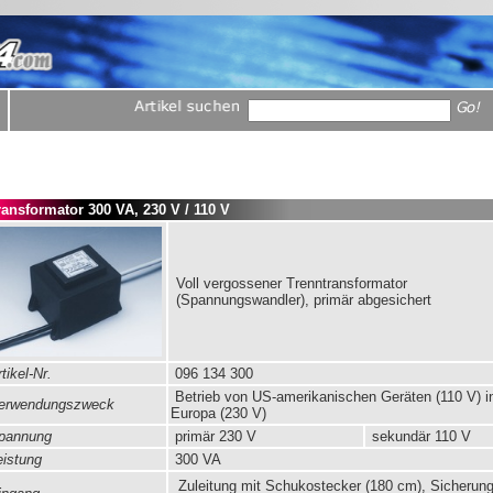
ransformator 300 VA, 230 V / 110 V
Voll vergossener Trenntransformator
(Spannungswandler), primär abgesichert
tikel-Nr.
096 134 300
Betrieb von US-amerikanischen Geräten (110 V) i
rwendungszweck
Europa (230 V)
pannung
primär
230 V
sekundär 110 V
istung
300 VA
Zuleitung mit Schukostecker (180 cm), Sicherun