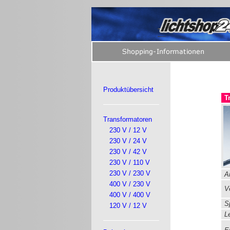
Produktübersicht
T
Transformatoren
230 V / 12 V
230 V / 24 V
230 V / 42 V
230 V / 110 V
230 V / 230 V
Ar
400 V / 230 V
Ve
400 V / 400 V
S
120 V / 12 V
Le