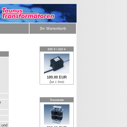
230 V / 110 V
189.00 EUR
(
ab 1 Stck)
Trenntrafo
n
g und