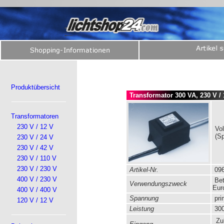
Produktübersicht
Transformator 300 VA, 230 V / 
Transformatoren
230 V / 12 V
Vol
(S
230 V / 24 V
230 V / 42 V
230 V / 110 V
230 V / 230 V
Artikel-Nr.
096
400 V / 230 V
Bet
Verwendungszweck
Eur
400 V / 400 V
Spannung
pri
120 V / 12 V
Leistung
300
Zul