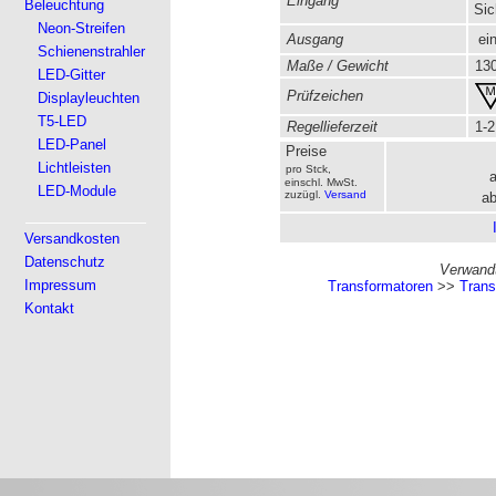
Eingang
Beleuchtung
Sic
Neon-Streifen
Ausgang
ein
Schienenstrahler
Maße / Gewicht
130
LED-Gitter
Prüfzeichen
Displayleuchten
T5-LED
Regellieferzeit
1-2
LED-Panel
Preise
Lichtleisten
pro Stck,
einschl. MwSt.
LED-Module
zuzügl.
Versand
ab
Versandkosten
Datenschutz
Verwandt
Impressum
Transformatoren
>>
Trans
Kontakt