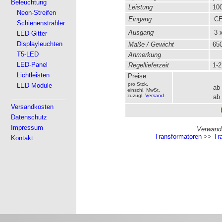
Beleuchtung
Leistung
100
Neon-Streifen
Eingang
CEE
Schienenstrahler
Ausgang
3 x
LED-Gitter
Displayleuchten
Maße / Gewicht
650
T5-LED
Anmerkung
LED-Panel
Regellieferzeit
1-2
Lichtleisten
Preise
pro Stck,
LED-Module
ab
einschl. MwSt.
zuzügl.
Versand
ab
Versandkosten
Datenschutz
Impressum
Verwandt
Transformatoren
>>
Tr
Kontakt