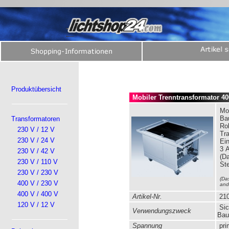
Produktübersicht
Mobiler Trenntransformator 400
Mob
Bau
Transformatoren
Ro
230 V / 12 V
Tra
230 V / 24 V
Ei
3 
230 V / 42 V
(Da
230 V / 110 V
St
230 V / 230 V
(Da
400 V / 230 V
and
400 V / 400 V
Artikel-Nr.
210
120 V / 12 V
Sic
Verwendungszweck
Bau
Spannung
pri