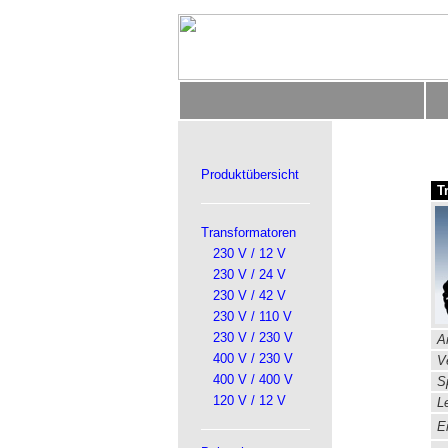
Produktübersicht
T
Transformatoren
230 V / 12 V
230 V / 24 V
230 V / 42 V
230 V / 110 V
230 V / 230 V
Ar
400 V / 230 V
Ve
400 V / 400 V
S
120 V / 12 V
Le
Ei