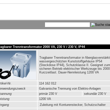
ragbarer Trenntransformator 2000 VA, 230 V / 230 V, IP44
Tragbarer Trenntransformator in fiberglasverstärk
wassergeschützten Kunststoffgehäuse IP54
(Steckdose IP44), Schutzklasse II. Geeignet zu
sicheren Betrieb elektrischer Werkzeuge bis 200
Kurzzeitlast. Dauer-Nennleistung 1200 VA
tikel-Nr.
114 162 012
rwendungszweck
Galvanische Trennung von Elektro-Anlagen
pannung
primär
230 V
sekundär 230 V
istung
1200 VA
ngang
Zuleitung mit Konturenstecker, Schutzschalter