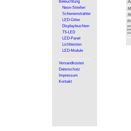
Beleuchtung
A
Neon-Streifen
Ma
Schienenstrahler
Re
LED-Gitter
Pr
Displayleuchten
pr
ein
T5-LED
zu
LED-Panel
Lichtleisten
LED-Module
Versandkosten
Datenschutz
Impressum
Kontakt