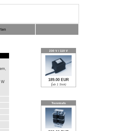
230 V / 110 V
tem,
m
189.00 EUR
0 W
(
ab 1 Stck)
Trenntrafo