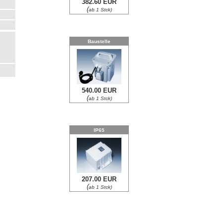
382.60 EUR
(
ab 1 Stck)
Baustelle
540.00 EUR
(
ab 1 Stck)
IP65
207.00 EUR
(
ab 1 Stck)