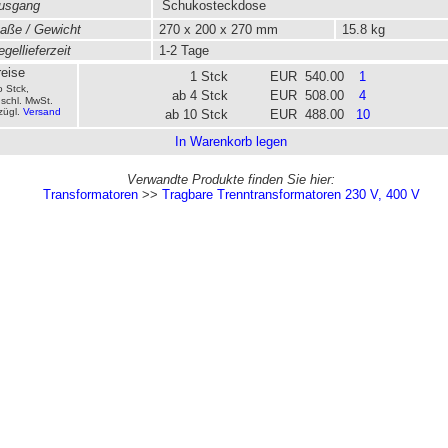
usgang
Schukosteckdose
ße / Gewicht
270 x 200 x 270 mm
15.8 kg
gellieferzeit
1-2 Tage
eise
1 Stck
EUR 540.00
o Stck,
ab 4 Stck
EUR 508.00
schl. MwSt.
zügl.
Versand
ab 10 Stck
EUR 488.00
In Warenkorb legen
Verwandte Produkte finden Sie hier:
Transformatoren
>>
Tragbare Trenntransformatoren 230 V, 400 V