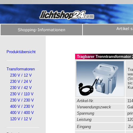
Produktübersicht
Tragbarer Trenntransformator 2
Transformatoren
Tra
wa
230 V / 12 V
(S
230 V / 24 V
si
Ku
230 V / 42 V
230 V / 110 V
230 V / 230 V
Artikel-Nr.
114
400 V / 230 V
Verwendungszweck
Gal
400 V / 400 V
Spannung
pri
120 V / 12 V
Leistung
120
Eingang
Zul