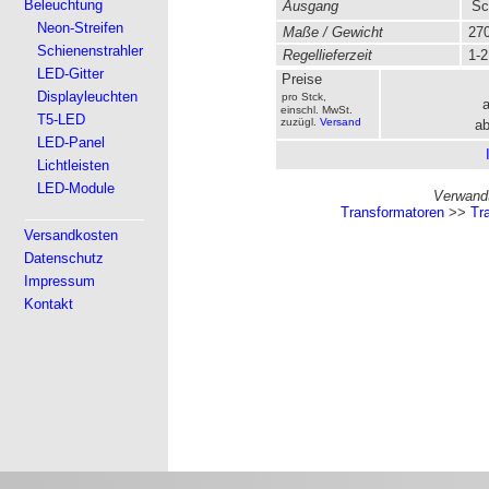
Beleuchtung
Ausgang
Sc
Neon-Streifen
Maße / Gewicht
270
Schienenstrahler
Regellieferzeit
1-2
LED-Gitter
Preise
Displayleuchten
pro Stck,
einschl. MwSt.
T5-LED
zuzügl.
Versand
ab
LED-Panel
Lichtleisten
LED-Module
Verwandt
Transformatoren
>>
Tr
Versandkosten
Datenschutz
Impressum
Kontakt