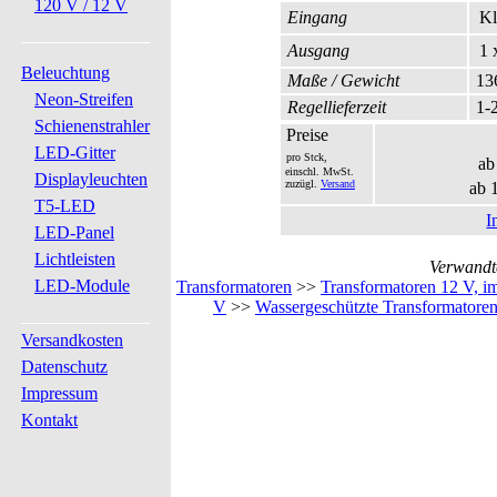
120 V / 12 V
Eingang
Kl
Ausgang
1 
Beleuchtung
Maße / Gewicht
136
Neon-Streifen
Regellieferzeit
1-2
Schienenstrahler
Preise
LED-Gitter
pro Stck,
ab
einschl. MwSt.
Displayleuchten
zuzügl.
Versand
ab 
T5-LED
I
LED-Panel
Lichtleisten
Verwandte
LED-Module
Transformatoren
>>
Transformatoren 12 V, i
V
>>
Wassergeschützte Transformatore
Versandkosten
Datenschutz
Impressum
Kontakt