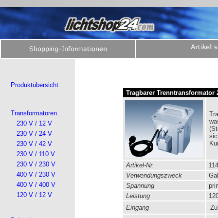
Produktübersicht
Tragbarer Trenntransformator 2
Transformatoren
Tra
wa
230 V / 12 V
(S
230 V / 24 V
si
Ku
230 V / 42 V
230 V / 110 V
230 V / 230 V
Artikel-Nr.
114
400 V / 230 V
Verwendungszweck
Gal
400 V / 400 V
Spannung
pri
120 V / 12 V
Leistung
120
Eingang
Zul