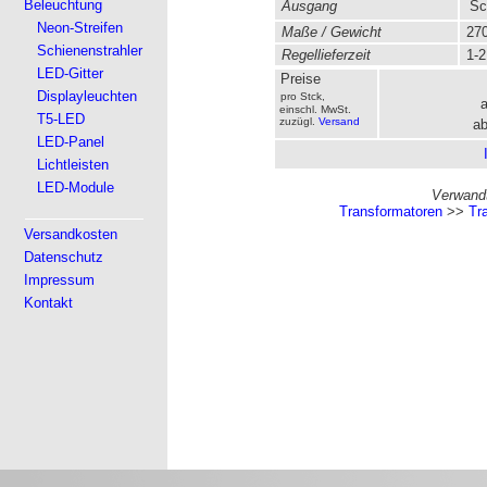
Beleuchtung
Ausgang
Sc
Neon-Streifen
Maße / Gewicht
270
Schienenstrahler
Regellieferzeit
1-2
LED-Gitter
Preise
Displayleuchten
pro Stck,
einschl. MwSt.
T5-LED
zuzügl.
Versand
ab
LED-Panel
Lichtleisten
LED-Module
Verwandt
Transformatoren
>>
Tr
Versandkosten
Datenschutz
Impressum
Kontakt