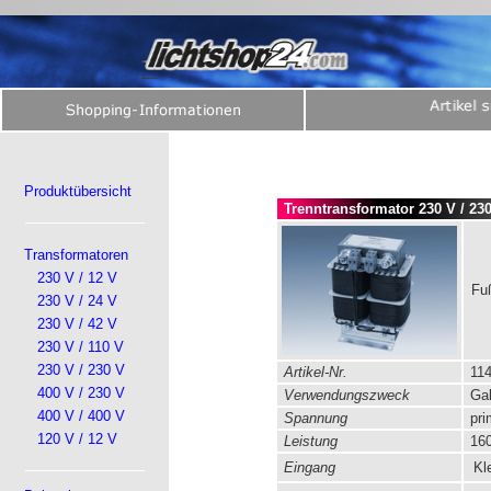
Produktübersicht
Trenntransformator 230 V / 23
Transformatoren
230 V / 12 V
Fu
230 V / 24 V
230 V / 42 V
230 V / 110 V
230 V / 230 V
Artikel-Nr.
114
400 V / 230 V
Verwendungszweck
Gal
400 V / 400 V
Spannung
pri
120 V / 12 V
Leistung
160
Eingang
Kl