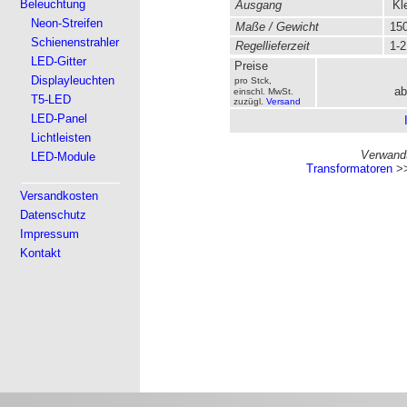
Beleuchtung
Ausgang
Kl
Neon-Streifen
Maße / Gewicht
150
Schienenstrahler
Regellieferzeit
1-2
LED-Gitter
Preise
Displayleuchten
pro Stck,
ab
einschl. MwSt.
T5-LED
zuzügl.
Versand
LED-Panel
Lichtleisten
Verwandt
LED-Module
Transformatoren
>
Versandkosten
Datenschutz
Impressum
Kontakt