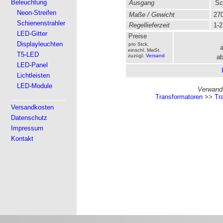
Beleuchtung
Ausgang
Sc
Neon-Streifen
Maße / Gewicht
270
Schienenstrahler
Regellieferzeit
1-2
LED-Gitter
Preise
Displayleuchten
pro Stck,
einschl. MwSt.
T5-LED
zuzügl.
Versand
ab
LED-Panel
Lichtleisten
LED-Module
Verwandt
Transformatoren
>>
Tr
Versandkosten
Datenschutz
Impressum
Kontakt