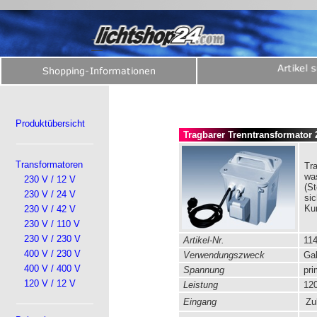
Produktübersicht
Tragbarer Trenntransformator 2
Transformatoren
Tra
wa
230 V / 12 V
(S
230 V / 24 V
si
Ku
230 V / 42 V
230 V / 110 V
230 V / 230 V
Artikel-Nr.
114
400 V / 230 V
Verwendungszweck
Gal
400 V / 400 V
Spannung
pri
120 V / 12 V
Leistung
120
Eingang
Zul